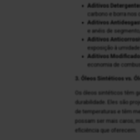
Aditivos Detergente
carbono e borra nos 
Aditivos Antidesgas
e anéis de segmento, 
Aditivos Anticorrosi
exposição à umidade
Aditivos Modificado
economia de combust
3. Óleos Sintéticos vs. 
Os óleos sintéticos têm 
durabilidade. Eles são pr
de temperaturas e têm me
possam ser mais caros, mu
eficiência que oferecem.