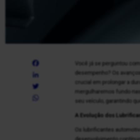
Facebook
Você já se perguntou como 
desempenho? Os avanços 
LinkedIn
crucial em prolongar a dur
Twitter
mergulharemos fundo nas 
WhatsApp
seu veículo, garantindo qu
A Evolução dos Lubrific
Os lubrificantes automoti
desenvolvimento contínuo 