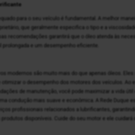
rificante
dequado para o seu veículo é fundamental. A melhor manei
prietário, que geralmente especifica o tipo e a viscosid
ssas recomendações garantirá que o óleo atenda às nec
il prolongada e um desempenho eficiente.
ivos modernos são muito mais do que apenas óleos. Eles
e otimizar o desempenho dos motores dos veículos. Ao es
dações de manutenção, você pode maximizar a vida útil 
e uma condução mais suave e econômica. A Rede Duque es
iços profissionais relacionados a lubrificantes, garantin
rodutos disponíveis. Cuide do seu motor e ele cuidará 