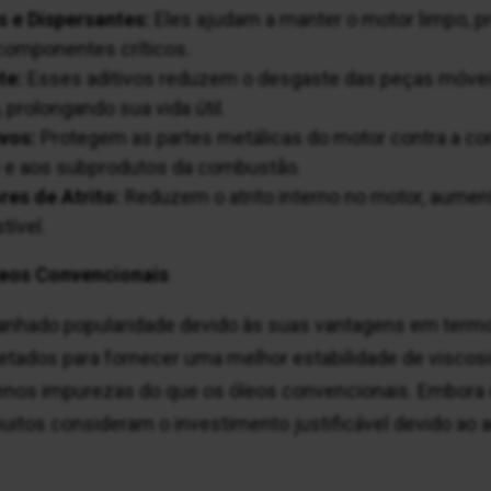
s e Dispersantes:
Eles ajudam a manter o motor limpo, p
componentes críticos.
te:
Esses aditivos reduzem o desgaste das peças móvei
prolongando sua vida útil.
vos:
Protegem as partes metálicas do motor contra a co
 e aos subprodutos da combustão.
res de Atrito:
Reduzem o atrito interno no motor, aument
ível.
Óleos Convencionais
ganhado popularidade devido às suas vantagens em ter
ojetados para fornecer uma melhor estabilidade de visco
nos impurezas do que os óleos convencionais. Embora o
itos consideram o investimento justificável devido ao