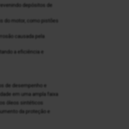
revenindo depósitos de
s do motor, como pistões
rrosão causada pela
ando a eficiência e
mos de desempenho e
sidade em uma ampla faixa
s óleos sintéticos
 aumento da proteção e