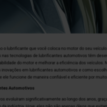
o lubrificante que você coloca no motor do seu veículo a
nas tecnologias de lubrificantes automotivos têm de
abilidade do motor e melhorar a eficiência dos veículos. 
inovações em lubrificantes automotivos e como escolhe
e ele funcione de maneira confiável e eficiente por muit
antes Automotivos
vos evoluíram significativamente ao longo dos anos, gra
da indústria. Hoje, eles não são apenas óleos que evitam