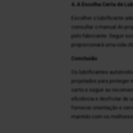
4. A Escolha Certa de Lub
Escolher o lubrificante a
consultar o manual do pro
pelo fabricante. Seguir e
proporcionará uma vida út
Conclusão
Os lubrificantes automot
projetados para proteger 
certo e seguir as recomen
eficiência e desfrutar d
fornecer orientação e serv
mantido com os melhores p