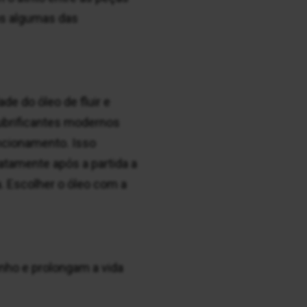
s algumas das
ade do óleo de fluir e
lubrificantes modernos
ncionamento. Isso
iatamente após a partida a
a. Escolher o óleo com a
nho e prolongam a vida