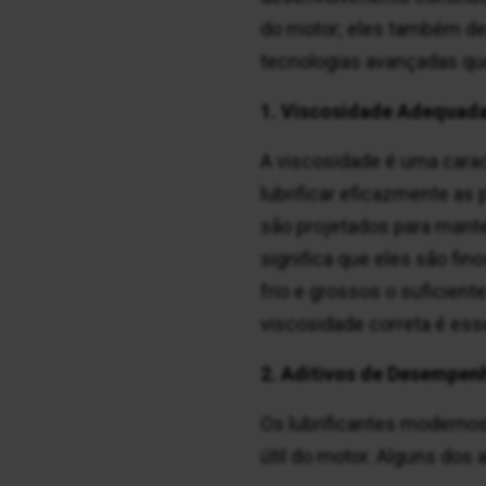
do motor; eles também d
tecnologias avançadas qu
1. Viscosidade Adequada:
A viscosidade é uma caracte
lubrificar eficazmente a
são projetados para mant
significa que eles são fin
frio e grossos o suficient
viscosidade correta é esse
2. Aditivos de Desempe
Os lubrificantes moderno
útil do motor. Alguns dos