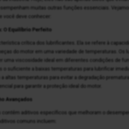
esempenham muitas outras funções essenciais. Vejamo
e você deve conhecer:
 O Equilíbrio Perfeito
rística crítica dos lubrificantes. Ela se refere à capacid
s peças do motor em uma variedade de temperaturas. Os 
er uma viscosidade ideal em diferentes condições de fu
os o suficiente a baixas temperaturas para lubrificar imed
e a altas temperaturas para evitar a degradação prematur
ncial para garantir a proteção ideal do motor.
nho Avançados
s contêm aditivos específicos que melhoram o desempe
 aditivos comuns incluem: