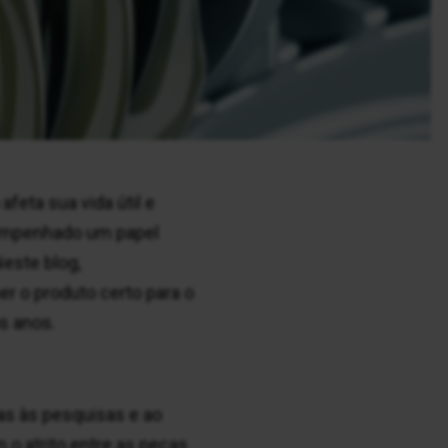
feta sua vida útil e
sempenhado um papel
Neste blog,
r o produto certo para o
os anos.
ças às pesquisas e ao
 o atrito entre as peças