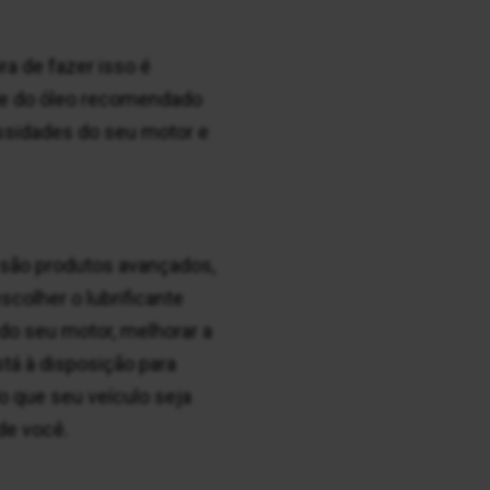
ra de fazer isso é
ade do óleo recomendado
essidades do seu motor e
 são produtos avançados,
colher o lubrificante
do seu motor, melhorar a
tá à disposição para
do que seu veículo seja
de você.