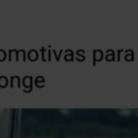
omotivas para
longe