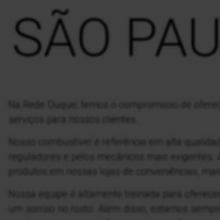
 SÃO PA
Na Rede Duque, temos o compromisso de oferec
serviços para nossos clientes.
Nosso combustível é referência em alta qualida
reguladores e pelos mecânicos mais exigentes.
produtos em nossas lojas de conveniências, man
Nossa equipe é altamente treinada para oferece
um sorriso no rosto. Além disso, estamos semp