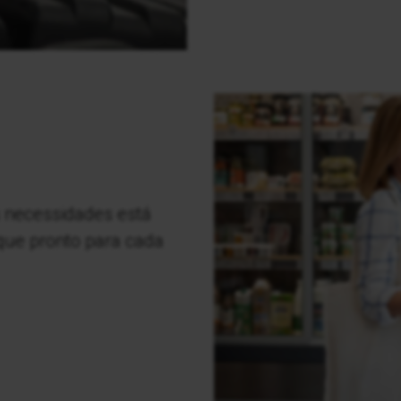
s necessidades está
ique pronto para cada