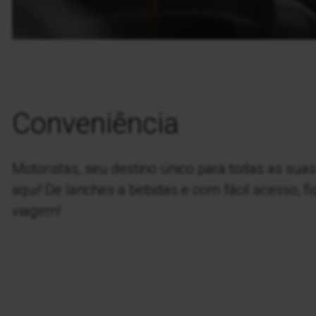
Conveniência
Motoristas, seu destino único para todas as sua
aqui! De lanches a bebidas e com fácil acesso, f
viagem!