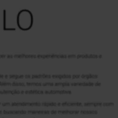
ULO
er as melhores experiências em produtos e
de e segue os padrões exigidos por órgãos
 Além disso, temos uma ampla variedade de
utenção e estética automotiva.
r um atendimento rápido e eficiente, sempre com
re buscando maneiras de melhorar nossos