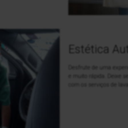
Estética Au
Desfrute de uma exper
e muito rápida. Deixe s
com os serviços de la