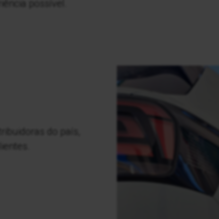
iência possível.
ribuidoras do país,
ientes.