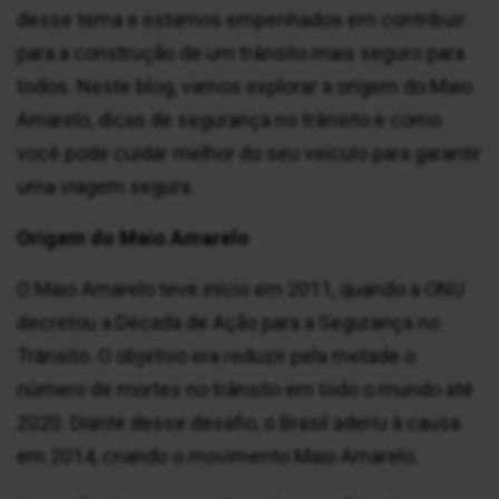
desse tema e estamos empenhados em contribuir
para a construção de um trânsito mais seguro para
todos. Neste blog, vamos explorar a origem do Maio
Amarelo, dicas de segurança no trânsito e como
você pode cuidar melhor do seu veículo para garantir
uma viagem segura.
Origem do Maio Amarelo
O Maio Amarelo teve início em 2011, quando a ONU
decretou a Década de Ação para a Segurança no
Trânsito. O objetivo era reduzir pela metade o
número de mortes no trânsito em todo o mundo até
2020. Diante desse desafio, o Brasil aderiu à causa
em 2014, criando o movimento Maio Amarelo.