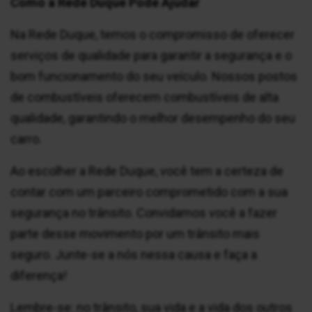
Como a Rede Duque Pode Ajudar
Na Rede Duque, temos o compromisso de oferecer
serviços de qualidade para garantir a segurança e o
bom funcionamento do seu veículo. Nossos postos
de combustíveis oferecem combustíveis de alta
qualidade, garantindo o melhor desempenho do seu
carro.
Ao escolher a Rede Duque, você tem a certeza de
contar com um parceiro comprometido com a sua
segurança no trânsito. Convidamos você a fazer
parte desse movimento por um trânsito mais
seguro. Junte-se a nós nessa causa e faça a
diferença!
Lembre-se: no trânsito, sua vida e a vida dos outros