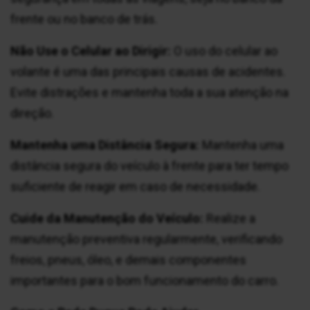
frente ou no banco de trás.
Não Use o Celular ao Dirigir:
O uso do celular ao
volante é uma das principais causas de acidentes.
Evite distrações e mantenha toda a sua atenção na
direção.
Mantenha uma Distância Segura:
Mantenha uma
distância segura do veículo à frente para ter tempo
suficiente de reagir em caso de necessidade.
Cuide da Manutenção do Veículo:
Realize a
manutenção preventiva regularmente, verificando
freios, pneus, óleo, e demais componentes
importantes para o bom funcionamento do carro.