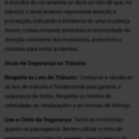
A escolha da cor amarela se deve ao fato de que, no
trânsito, o sinal amarelo representa atenção e
precaução, indicando a iminência de uma mudança.
Assim, o Maio Amarelo simboliza a necessidade de
atenção constante dos motoristas, pedestres e
ciclistas para evitar acidentes.
Dicas de Segurança no Trânsito
Respeite as Leis de Trânsito:
Conhecer e obedecer
às leis de trânsito é fundamental para garantir a
segurança de todos. Respeite os limites de
velocidade, as sinalizações e as normas de tráfego.
Use o Cinto de Segurança:
Tanto os motoristas
quanto os passageiros devem utilizar o cinto de
segurança em todas as viagens, seja no banco da