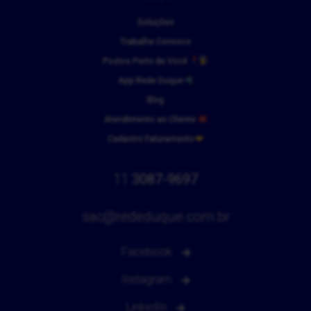
Soluções
Trabalhe Conosco
Postos Perto de Você
App Rede Duque
Blog
Atendimento ao Cliente
Cadastro Faturamento
11
3087-9697
sac@rededuque.com.br
Facebook
Instagram
LinkedIn