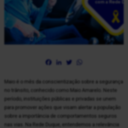
Facebook
LinkedIn
Twitter
WhatsApp
Maio é o mês da conscientização sobre a segurança
no trânsito, conhecido como Maio Amarelo. Neste
período, instituições públicas e privadas se unem
para promover ações que visam alertar a população
sobre a importância de comportamentos seguros
nas vias. Na Rede Duque, entendemos a relevância