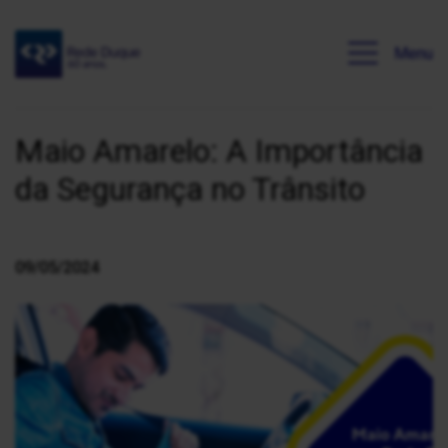
Menu
Maio Amarelo: A Importância
da Segurança no Trânsito
09/05/2024