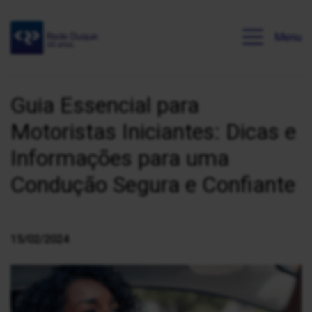
Menu
Guia Essencial para
Motoristas Iniciantes: Dicas e
Informações para uma
Condução Segura e Confiante
15/02/2024