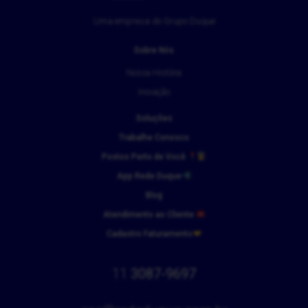
Uma empresa do Grupo Duque
Sobre Nós
Nossa História
Inovação
Soluções
Trabalhe Conosco
Postos Perto de Você
App Rede Duque
Blog
Atendimento ao Cliente
Cadastro Faturamento
11
3087-9697