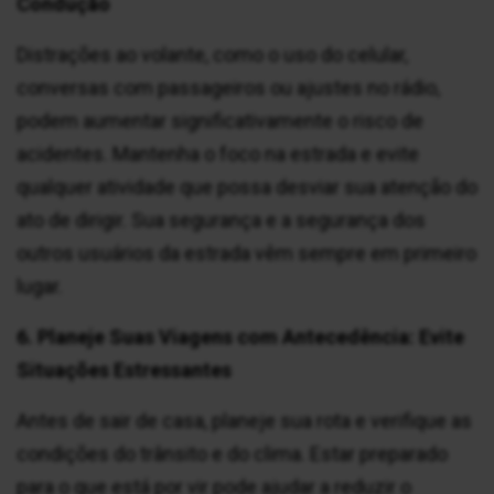
Condução
Distrações ao volante, como o uso do celular,
conversas com passageiros ou ajustes no rádio,
podem aumentar significativamente o risco de
acidentes. Mantenha o foco na estrada e evite
qualquer atividade que possa desviar sua atenção do
ato de dirigir. Sua segurança e a segurança dos
outros usuários da estrada vêm sempre em primeiro
lugar.
6. Planeje Suas Viagens com Antecedência: Evite
Situações Estressantes
Antes de sair de casa, planeje sua rota e verifique as
condições do trânsito e do clima. Estar preparado
para o que está por vir pode ajudar a reduzir o