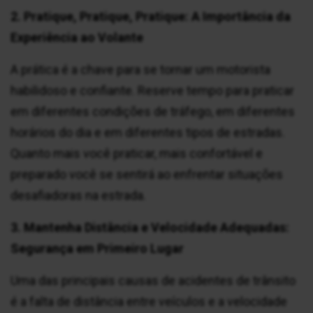
2. Pratique, Pratique, Pratique: A Importância da
Experiência ao Volante
A prática é a chave para se tornar um motorista
habilidoso e confiante. Reserve tempo para praticar
em diferentes condições de tráfego, em diferentes
horários do dia e em diferentes tipos de estradas.
Quanto mais você praticar, mais confortável e
preparado você se sentirá ao enfrentar situações
desafiadoras na estrada.
3. Mantenha Distância e Velocidade Adequadas:
Segurança em Primeiro Lugar
Uma das principais causas de acidentes de trânsito
é a falta de distância entre veículos e a velocidade