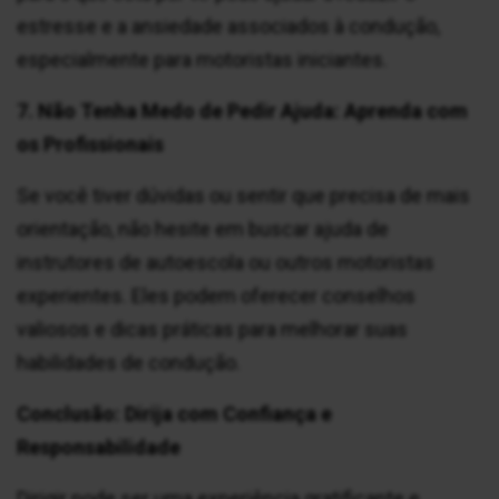
estresse e a ansiedade associados à condução,
especialmente para motoristas iniciantes.
7. Não Tenha Medo de Pedir Ajuda: Aprenda com
os Profissionais
Se você tiver dúvidas ou sentir que precisa de mais
orientação, não hesite em buscar ajuda de
instrutores de autoescola ou outros motoristas
experientes. Eles podem oferecer conselhos
valiosos e dicas práticas para melhorar suas
habilidades de condução.
Conclusão: Dirija com Confiança e
Responsabilidade
Dirigir pode ser uma experiência gratificante e