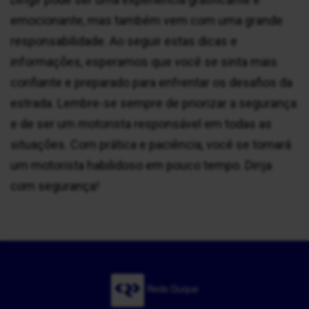
emocionante, mas também vem com uma grande
responsabilidade. Ao seguir estas dicas e
informações, esperamos que você se sinta mais
confiante e preparado para enfrentar os desafios da
estrada. Lembre-se sempre de priorizar a segurança
e de ser um motorista responsável em todas as
situações. Com prática e paciência, você se tornará
um motorista habilidoso em pouco tempo. Dirija
com segurança!