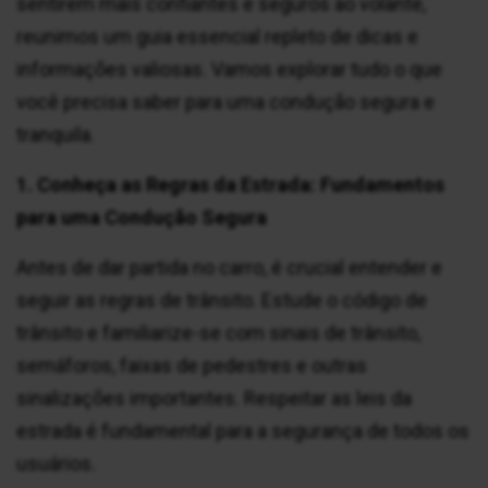
sentirem mais confiantes e seguros ao volante,
reunimos um guia essencial repleto de dicas e
informações valiosas. Vamos explorar tudo o que
você precisa saber para uma condução segura e
tranquila.
1. Conheça as Regras da Estrada: Fundamentos
para uma Condução Segura
Antes de dar partida no carro, é crucial entender e
seguir as regras de trânsito. Estude o código de
trânsito e familiarize-se com sinais de trânsito,
semáforos, faixas de pedestres e outras
sinalizações importantes. Respeitar as leis da
estrada é fundamental para a segurança de todos os
usuários.