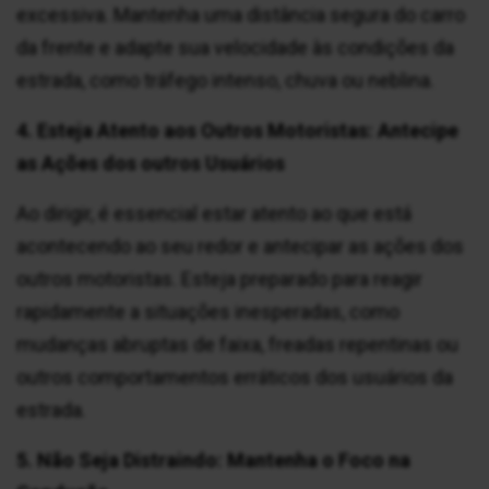
excessiva. Mantenha uma distância segura do carro
da frente e adapte sua velocidade às condições da
estrada, como tráfego intenso, chuva ou neblina.
4. Esteja Atento aos Outros Motoristas: Antecipe
as Ações dos outros Usuários
Ao dirigir, é essencial estar atento ao que está
acontecendo ao seu redor e antecipar as ações dos
outros motoristas. Esteja preparado para reagir
rapidamente a situações inesperadas, como
mudanças abruptas de faixa, freadas repentinas ou
outros comportamentos erráticos dos usuários da
estrada.
5. Não Seja Distraindo: Mantenha o Foco na